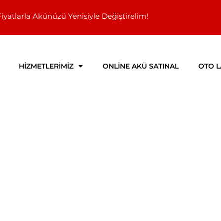
Fiyatlarla Akünüzü Yenisiyle Değiştirelim!
HİZMETLERİMİZ
ONLİNE AKÜ SATINAL
OTO L