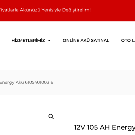
Fiyatlarla Akünüzü Yenisiyle Değiştirelim!
HİZMETLERİMİZ
ONLİNE AKÜ SATINAL
OTO L
 Energy Akü 610540100316
12V 105 AH Energ