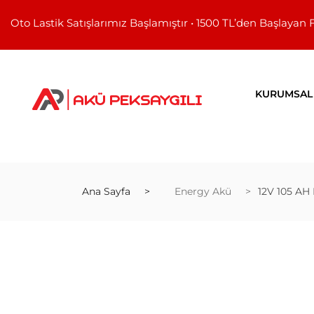
Oto Lastik Satışlarımız Başlamıştır • 1500 TL’den Başlayan 
KURUMSAL
Ana Sayfa
Energy Akü
12V 105 AH