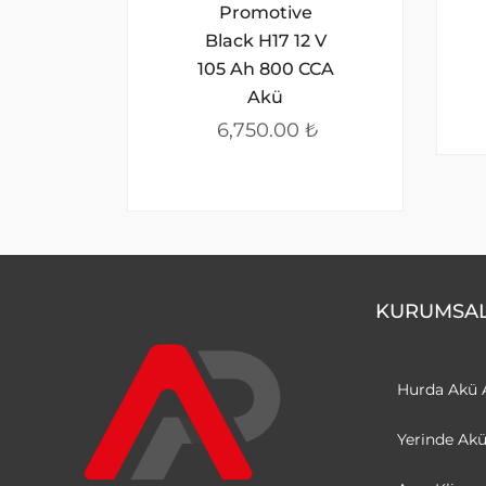
Promotive
Black H17 12 V
105 Ah 800 CCA
Akü
6,750.00
₺
KURUMSA
Hurda Akü 
Yerinde Ak