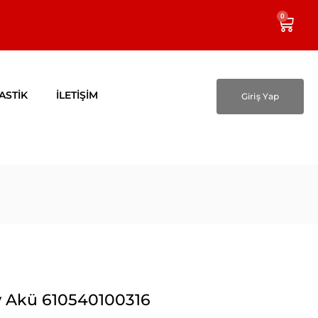
0
ASTİK
İLETİŞİM
Giriş Yap
y Akü 610540100316