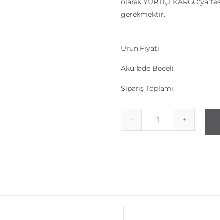
olarak YURTİÇİ KARGO'ya tes
gerekmektir.
Ürün Fiyatı
Akü İade Bedeli
Sipariş Toplamı
o