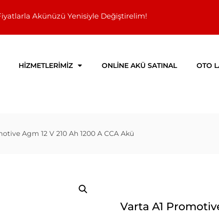
Fiyatlarla Akünüzü Yenisiyle Değiştirelim!
HİZMETLERİMİZ
ONLİNE AKÜ SATINAL
OTO L
motive Agm 12 V 210 Ah 1200 A CCA Akü
Varta A1 Promotiv