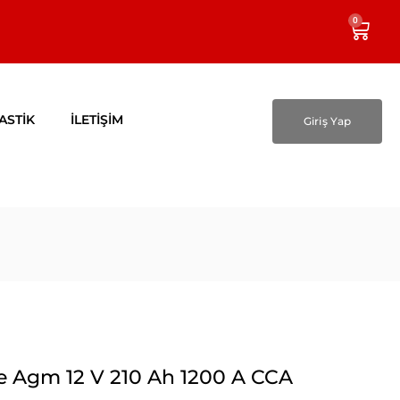
0
ASTİK
İLETİŞİM
Giriş Yap
e Agm 12 V 210 Ah 1200 A CCA