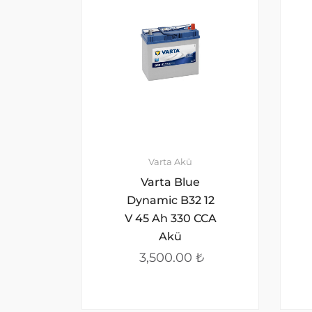
Varta Akü
Varta Blue
Dynamic B32 12
V 45 Ah 330 CCA
Akü
3,500.00
₺