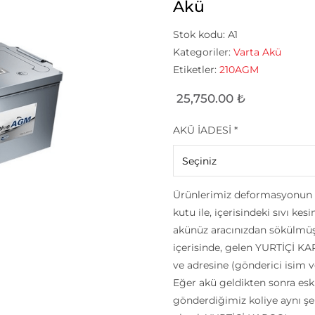
Akü
Stok kodu:
A1
Kategoriler:
Varta Akü
Etiketler:
210AGM
25,750.00
₺
AKÜ İADESİ
*
Ürünlerimiz deformasyonun e
kutu ile, içerisindeki sıvı ke
akünüz aracınızdan sökülmüş 
içerisinde, gelen YURTİÇİ KA
ve adresine (gönderici isim v
Eğer akü geldikten sonra esk
gönderdiğimiz koliye aynı şek