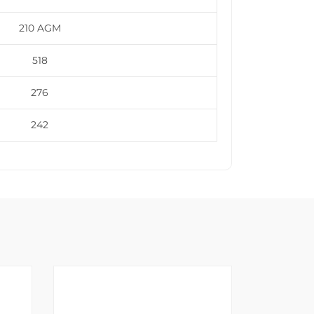
210 AGM
518
276
242