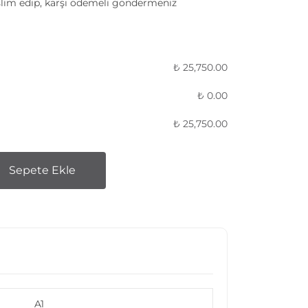
lim edip, karşı ödemeli göndermeniz
₺
25,750.00
₺
0.00
₺
25,750.00
Sepete Ekle
A1