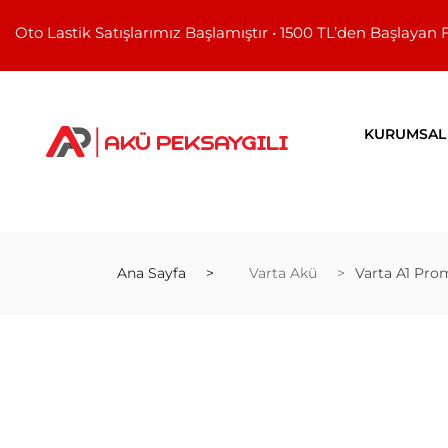
Oto Lastik Satışlarımız Başlamıştır • 1500 TL’den Başlayan 
KURUMSAL
Ana Sayfa
Varta Akü
Varta A1 Pro