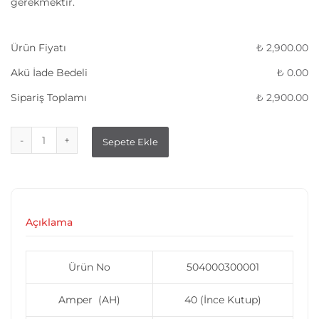
gerekmektir.
Ürün Fiyatı
₺
2,900.00
Akü İade Bedeli
₺
0.00
Sipariş Toplamı
₺
2,900.00
Sepete Ekle
Açıklama
Ürün No
504000300001
Amper (AH)
40 (İnce Kutup)