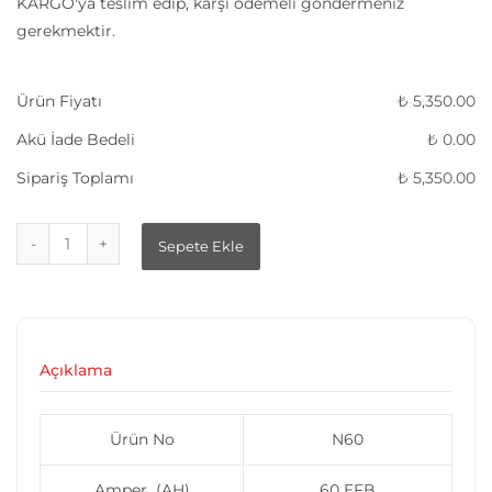
KARGO'ya teslim edip, karşı ödemeli göndermeniz
gerekmektir.
Ürün Fiyatı
₺
5,350.00
Akü İade Bedeli
₺
0.00
Sipariş Toplamı
₺
5,350.00
Sepete Ekle
Açıklama
Ürün No
N60
Amper (AH)
60 EFB