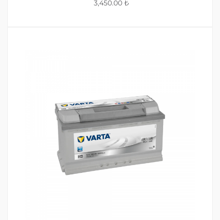
3,450.00
₺