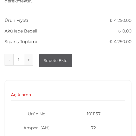
gerekmektir.
Ürün Fiyatı
₺
4,250.00
Akü İade Bedeli
₺
0.00
Sipariş Toplamı
₺
4,250.00
Sepete Ekle
Açıklama
Ürün No
1011157
Amper (AH)
72