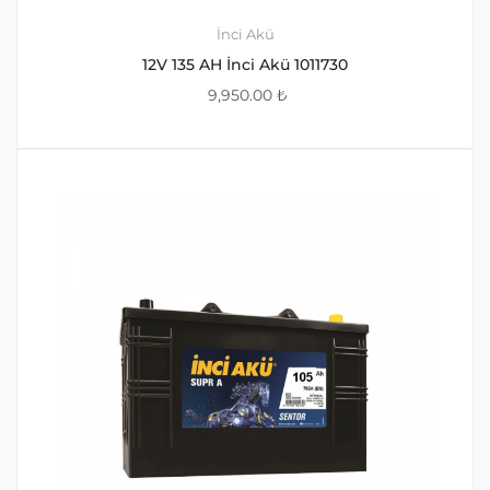
İnci Akü
12V 135 AH İnci Akü 1011730
9,950.00
₺