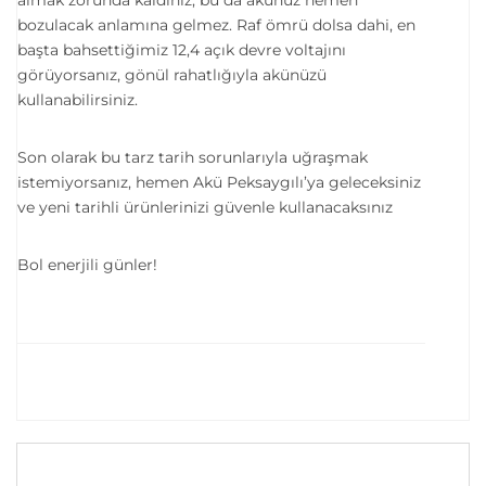
almak zorunda kaldınız; bu da akünüz hemen
bozulacak anlamına gelmez. Raf ömrü dolsa dahi, en
başta bahsettiğimiz 12,4 açık devre voltajını
görüyorsanız, gönül rahatlığıyla akünüzü
kullanabilirsiniz.
Son olarak bu tarz tarih sorunlarıyla uğraşmak
istemiyorsanız, hemen Akü Peksaygılı’ya geleceksiniz
ve yeni tarihli ürünlerinizi güvenle kullanacaksınız
Bol enerjili günler!